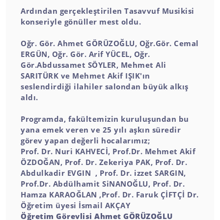
Ardından gerçekleştirilen Tasavvuf Musikisi
konseriyle gönüller mest oldu.
Oğr. Gör. Ahmet GÖRÜZOĞLU, Oğr.Gör. Cemal
ERGÜN, Oğr. Gör. Arif YÜCEL, Oğr.
Gör.Abdussamet SÖYLER, Mehmet Ali
SARITÜRK ve Mehmet Akif IŞIK'ın
seslendirdiği ilahiler salondan büyük alkış
aldı.
Programda, fakültemizin kuruluşundan bu
yana emek veren ve 25 yılı aşkın süredir
görev yapan değerli hocalarımız;
Prof. Dr. Nuri KAHVECİ, Prof.Dr. Mehmet Akif
ÖZDOĞAN, Prof. Dr. Zekeriya PAK, Prof. Dr.
Abdulkadir EVGIN , Prof. Dr. izzet SARGIN,
Prof.Dr. Abdülhamit SiNANOĞLU, Prof. Dr.
Hamza KARAOĞLAN ,Prof. Dr. Faruk ÇİFTÇİ Dr.
Öğretim üyesi İsmail AKÇAY
Öğretim Görevlisi Ahmet GÖRÜZOĞLU 