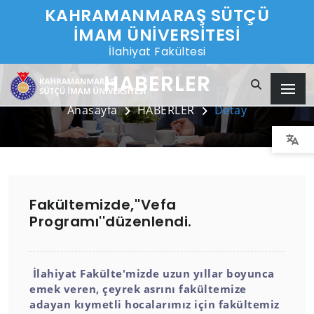
KAHRAMANMARAŞ SÜTÇÜ
İMAM ÜNİVERSİTESİ
İlahiyat Fakültesi
HABERLER
Anasayfa
HABERLER
Detay
Fakültemizde,''Vefa
Programı''düzenlendi.
İlahiyat Fakülte'mizde uzun yıllar boyunca
emek veren, çeyrek asrını fakültemize
adayan kıymetli hocalarımız için fakültemiz