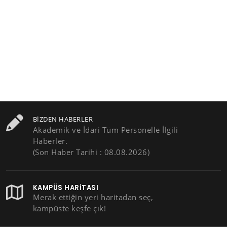
BIZDEN HABERLER
Akademik ve İdari Tüm Personelle İlgili
Haberler.
(Son Haber Tarihi : 08.08.2026)
KAMPÜS HARITASI
Merak ettiğin yeri haritadan seç,
kampüste keşfe çık!