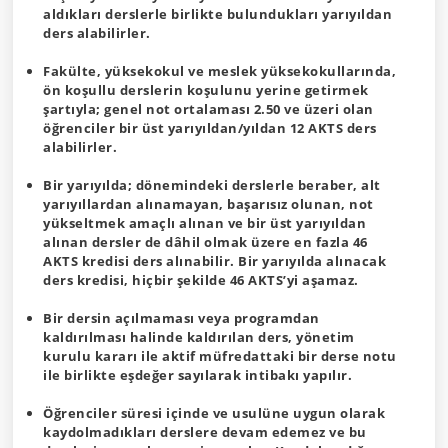
aldıkları derslerle birlikte bulundukları yarıyıldan
ders alabilirler.
Fakülte, yüksekokul ve meslek yüksekokullarında,
ön koşullu derslerin koşulunu yerine getirmek
şartıyla; genel not ortalaması 2.50 ve üzeri olan
öğrenciler bir üst yarıyıldan/yıldan 12 AKTS ders
alabilirler.
Bir yarıyılda; dönemindeki derslerle beraber, alt
yarıyıllardan alınamayan, başarısız olunan, not
yükseltmek amaçlı alınan ve bir üst yarıyıldan
alınan dersler de dâhil olmak üzere en fazla 46
AKTS kredisi ders alınabilir. Bir yarıyılda alınacak
ders kredisi, hiçbir şekilde 46 AKTS’yi aşamaz.
Bir dersin açılmaması veya programdan
kaldırılması halinde kaldırılan ders, yönetim
kurulu kararı ile aktif müfredattaki bir derse notu
ile birlikte eşdeğer sayılarak intibakı yapılır.
Öğrenciler süresi içinde ve usulüne uygun olarak
kaydolmadıkları derslere devam edemez ve bu