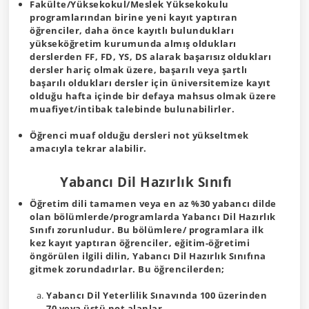
Fakülte/Yüksekokul/Meslek Yüksekokulu
programlarından birine yeni kayıt yaptıran
öğrenciler, daha önce kayıtlı bulundukları
yükseköğretim kurumunda almış oldukları
derslerden FF, FD, YS, DS alarak başarısız oldukları
dersler hariç olmak üzere, başarılı veya şartlı
başarılı oldukları dersler için üniversitemize kayıt
olduğu hafta içinde bir defaya mahsus olmak üzere
muafiyet/intibak talebinde bulunabilirler.
Öğrenci muaf olduğu dersleri not yükseltmek
amacıyla tekrar alabilir.
Yabancı Dil Hazırlık Sınıfı
Öğretim dili tamamen veya en az %30 yabancı dilde
olan bölümlerde/programlarda Yabancı Dil Hazırlık
Sınıfı zorunludur. Bu bölümlere/ programlara ilk
kez kayıt yaptıran öğrenciler, eğitim-öğretimi
öngörülen ilgili dilin, Yabancı Dil Hazırlık Sınıfına
gitmek zorundadırlar. Bu öğrencilerden;
Yabancı Dil Yeterlilik Sınavında 100 üzerinden
70 veya üstü not alanlar,