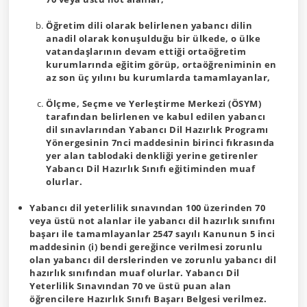
Öğretim dili olarak belirlenen yabancı dilin
anadil olarak konuşulduğu bir ülkede, o ülke
vatandaşlarının devam ettiği ortaöğretim
kurumlarında eğitim görüp, ortaöğreniminin en
az son üç yılını bu kurumlarda tamamlayanlar,
Ölçme, Seçme ve Yerleştirme Merkezi (ÖSYM)
tarafından belirlenen ve kabul edilen yabancı
dil sınavlarından Yabancı Dil Hazırlık Programı
Yönergesinin 7nci maddesinin birinci fıkrasında
yer alan tablodaki denkliği yerine getirenler
Yabancı Dil Hazırlık Sınıfı eğitiminden muaf
olurlar.
Yabancı dil yeterlilik sınavından 100 üzerinden 70
veya üstü not alanlar ile yabancı dil hazırlık sınıfını
başarı ile tamamlayanlar 2547 sayılı Kanunun 5 inci
maddesinin (i) bendi gereğince verilmesi zorunlu
olan yabancı dil derslerinden ve zorunlu yabancı dil
hazırlık sınıfından muaf olurlar. Yabancı Dil
Yeterlilik Sınavından 70 ve üstü puan alan
öğrencilere Hazırlık Sınıfı Başarı Belgesi verilmez.