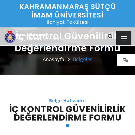
KAHRAMANMARAŞ SÜTÇÜ
İMAM ÜNİVERSİTESİ
İlahiyat Fakültesi
İç Kontrol Güvenilirlik
Değerlendirme Formu
Anasayfa
Belgeler
Belge Hafızadır.
İÇ KONTROL GÜVENILIRLIK
DEĞERLENDIRME FORMU