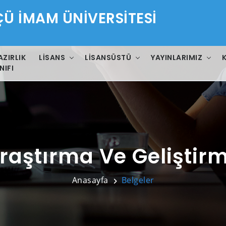
 İMAM ÜNİVERSİTESİ
AZIRLIK
LISANS
LISANSÜSTÜ
YAYINLARIMIZ
NIFI
raştırma Ve Geliştir
Anasayfa
Belgeler