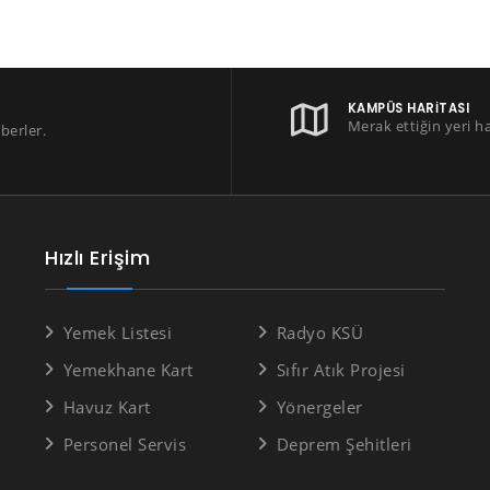
KAMPÜS HARITASI
Merak ettiğin yeri h
berler.
Hızlı Erişim
Yemek Listesi
Radyo KSÜ
Yemekhane Kart
Sıfır Atık Projesi
Havuz Kart
Yönergeler
Personel Servis
Deprem Şehitleri