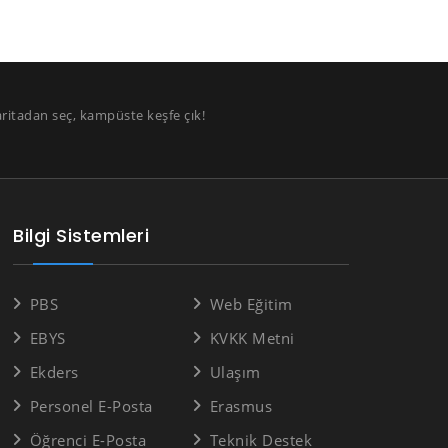
aritadan seç, kampüste keşfe çık!
Bilgi Sistemleri
PBS
Web Eğitim
EBYS
KVKK Metni
Ekders
Ulaşım
Personel E-Posta
Erasmus
Öğrenci E-Posta
Teknik Destek