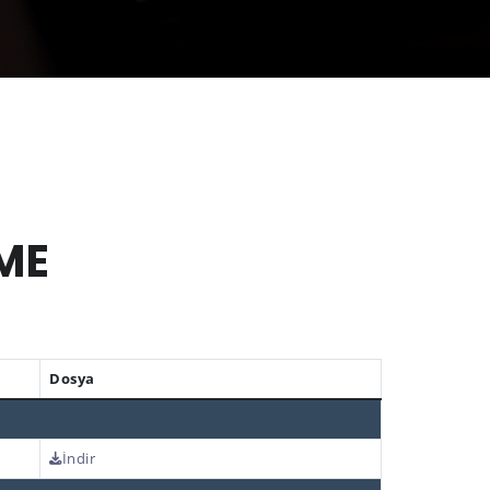
ME
Dosya
İndir