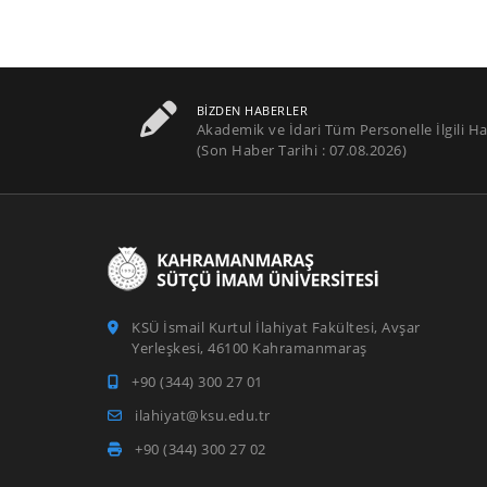
BIZDEN HABERLER
Akademik ve İdari Tüm Personelle İlgili Ha
(Son Haber Tarihi : 07.08.2026)
KSÜ İsmail Kurtul İlahiyat Fakültesi, Avşar
Yerleşkesi, 46100 Kahramanmaraş
+90 (344) 300 27 01
ilahiyat@ksu.edu.tr
+90 (344) 300 27 02