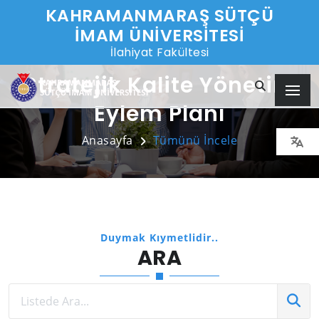
KAHRAMANMARAŞ SÜTÇÜ
İMAM ÜNİVERSİTESİ
İlahiyat Fakültesi
Stratejik Kalite Yönetim
Eylem Planı
Anasayfa
Tümünü İncele
Duymak Kıymetlidir..
ARA