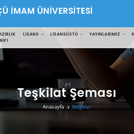
 İMAM ÜNİVERSİTESİ
AZIRLIK
LISANS
LISANSÜSTÜ
YAYINLARIMIZ
NIFI
Teşkilat Şeması
Anasayfa
Belgeler