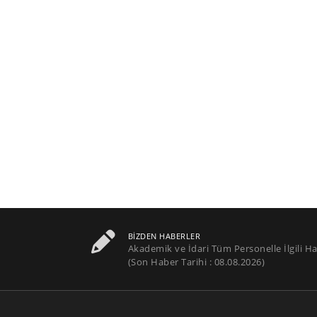
BIZDEN HABERLER
Akademik ve İdari Tüm Personelle İlgili Ha
(Son Haber Tarihi : 08.08.2026)