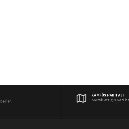
KAMPÜS HARITASI
Merak ettiğin yeri h
berler.