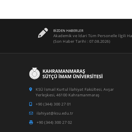
BIZDEN HABERLER
Akademik ve İdari Tüm Personelle İlgili Ha
(Son Haber Tarihi : 07.08.2026)
KSÜ İsmail Kurtul İlahiyat Fakültesi, Avşar
Yerleşkesi, 46100 Kahramanmaraş
+90 (344) 300 27 01
ilahiyat@ksu.edu.tr
+90 (344) 300 27 02