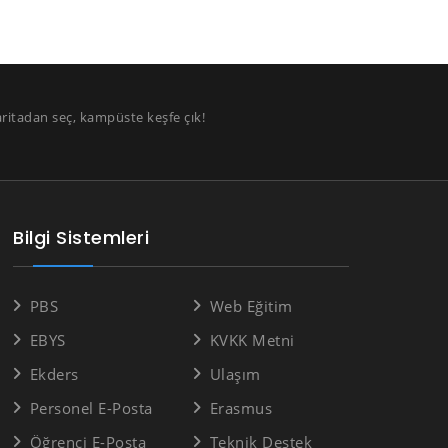
aritadan seç, kampüste keşfe çık!
Bilgi Sistemleri
PBS
Web Eğitim
EBYS
KVKK Metni
Ekders
Ulaşım
Personel E-Posta
Erasmus
Öğrenci E-Posta
Teknik Destek