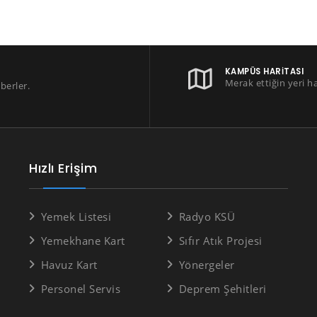
KAMPÜS HARITASI
Merak ettiğin yeri h
berler.
Hızlı Erişim
Yemek Listesi
Radyo KSÜ
Yemekhane Kart
Sıfır Atık Projesi
Havuz Kart
Yönergeler
Personel Servis
Deprem Şehitleri