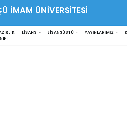
 İMAM ÜNİVERSİTESİ
AZIRLIK
LISANS
LISANSÜSTÜ
YAYINLARIMIZ
NIFI