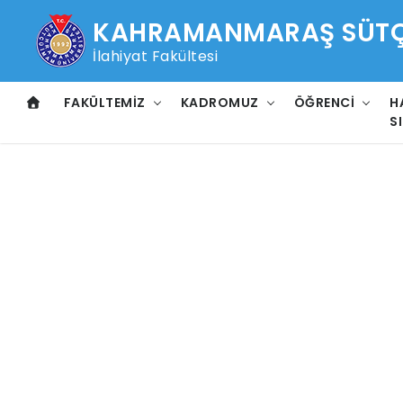
KAHRAMANMARAŞ SÜTÇÜ
İlahiyat Fakültesi
FAKÜLTEMIZ
KADROMUZ
ÖĞRENCI
H
SI