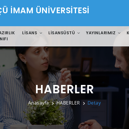
 İMAM ÜNİVERSİTESİ
AZIRLIK
LISANS
LISANSÜSTÜ
YAYINLARIMIZ
NIFI
HABERLER
Anasayfa
HABERLER
Detay