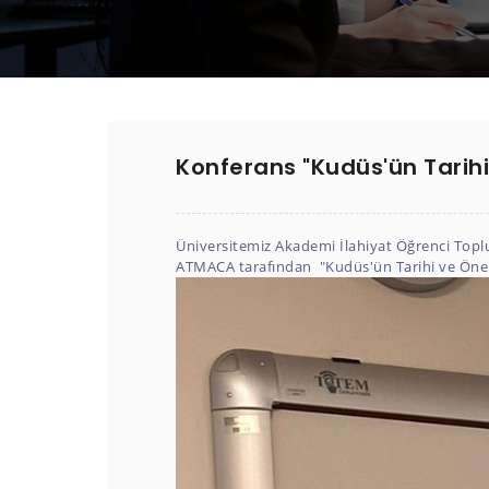
Konferans "Kudüs'ün Tarih
Üniversitemiz Akademi İlahiyat Öğrenci Top
ATMACA tarafından "Kudüs'ün Tarihi ve Önemi