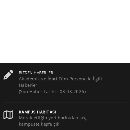
BIZDEN HABERLER
Akademik ve İdari Tüm Personelle İlgili
Haberler.
(Son Haber Tarihi : 08.08.2026)
KAMPÜS HARITASI
Merak ettiğin yeri haritadan seç,
kampüste keşfe çık!