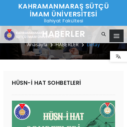
KAHRAMANMARAŞ SÜTÇÜ
İMAM ÜNİVERSİTESİ
İlahiyat Fakültesi
HABERLER
Anasayfa
HABERLER
Detay
HÜSN-İ HAT SOHBETLERİ