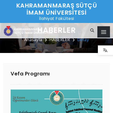
KAHRAMANMARAŞ SÜTÇÜ
İMAM ÜNİVERSİTESİ
İlahiyat Fakültesi
HABERLER
Anasayfa
HABERLER
Detay
Vefa Programı