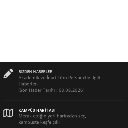
BIZDEN HABERLER
Akademik ve İdari Tüm Personelle İlgili
Haberler.
(Son Haber Tarihi : 08.08.2026)
KAMPÜS HARITASI
Merak ettiğin yeri haritadan seç,
kampüste keşfe çık!